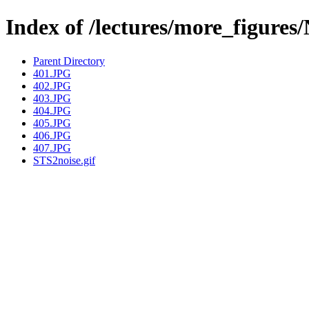
Index of /lectures/more_figures/
Parent Directory
401.JPG
402.JPG
403.JPG
404.JPG
405.JPG
406.JPG
407.JPG
STS2noise.gif