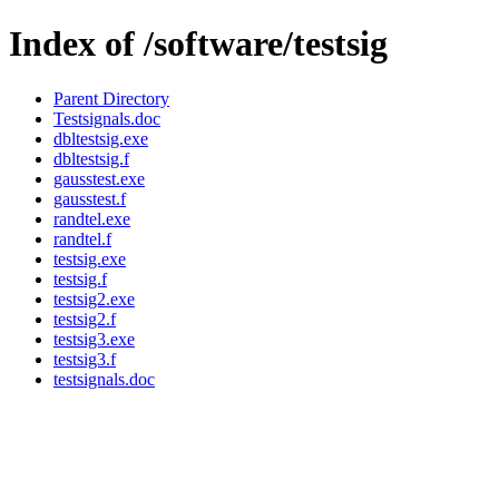
Index of /software/testsig
Parent Directory
Testsignals.doc
dbltestsig.exe
dbltestsig.f
gausstest.exe
gausstest.f
randtel.exe
randtel.f
testsig.exe
testsig.f
testsig2.exe
testsig2.f
testsig3.exe
testsig3.f
testsignals.doc